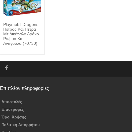
Playmobil Dragons
Πέτρος Και Πέτρα
Με Δικέφαλο Δράκο
Ρέψιμο Και
Αναγούλα (70730)
Επιπλέον πληροφορίες
Αποστολές
Επιστροφές
Όροι Χρήσης
Πολιτική Απορρήτου