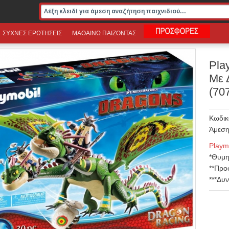
ΣΥΧΝΕΣ ΕΡΩΤΗΣΕΙΣ
ΜΑΘΑΙΝΩ ΠΑΙΖΟΝΤΑΣ
Pla
Με 
(70
Κωδικ
Άμεση
Playm
*Θυμη
**Προ
***Δυ