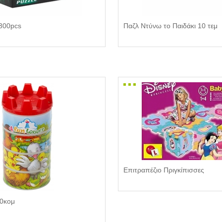
 300pcs
Παζλ Ντύνω το Παιδάκι 10 τεμ
Επιτραπέζιο Πριγκίπισσες
20κομ