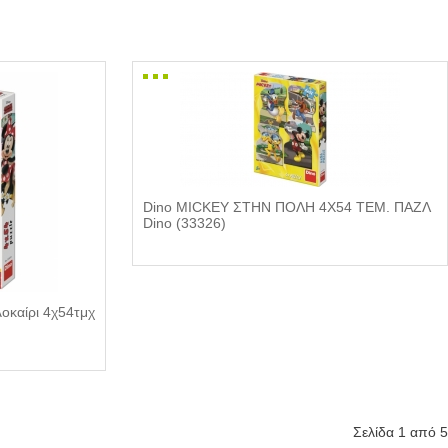
Dino MICKEY ΣΤΗΝ ΠΟΛΗ 4Χ54 ΤΕΜ. ΠΑΖΛ
Dino (33326)
λοκαίρι 4χ54τμχ
Σελίδα 1 από 5