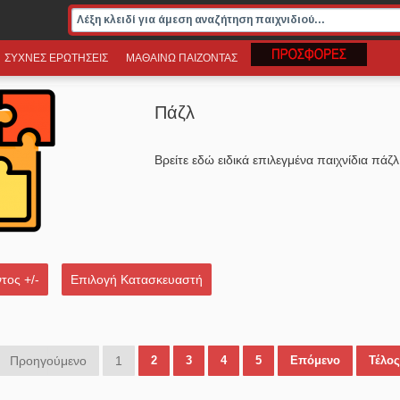
ΣΥΧΝΕΣ ΕΡΩΤΗΣΕΙΣ
ΜΑΘΑΙΝΩ ΠΑΙΖΟΝΤΑΣ
Πάζλ
Βρείτε εδώ ειδικά επιλεγμένα παιχνίδια πάζλ
τος +/-
Επιλογή Κατασκευαστή
Προηγούμενο
1
2
3
4
5
Επόμενο
Τέλος