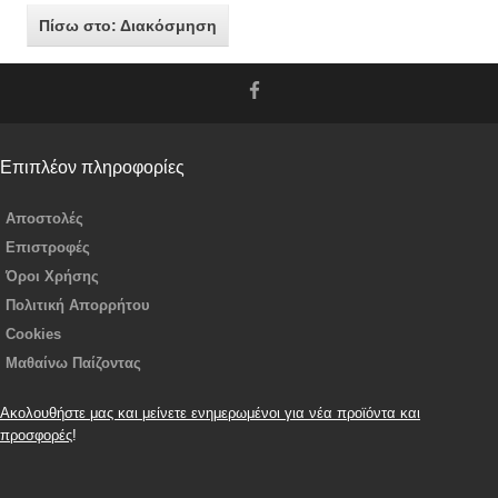
Πίσω στο: Διακόσμηση
Επιπλέον πληροφορίες
Αποστολές
Επιστροφές
Όροι Χρήσης
Πολιτική Απορρήτου
Cookies
Μαθαίνω Παίζοντας
Ακολουθήστε μας και μείνετε ενημερωμένοι για νέα προϊόντα και
προσφορές
!