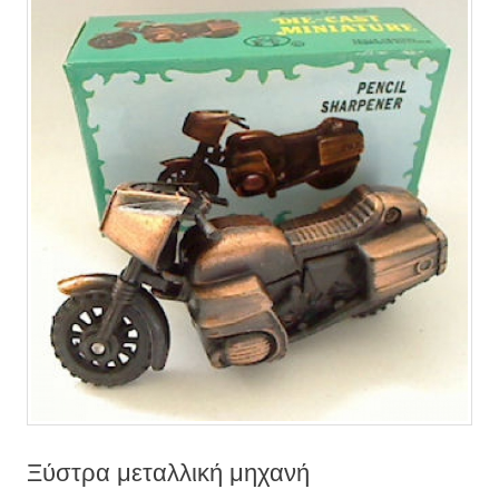
Ξύστρα μεταλλική μηχανή