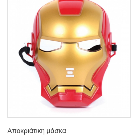
Αποκριάτικη μάσκα