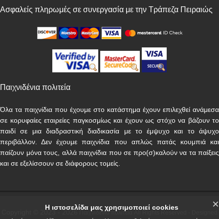
Ασφαλείς πληρωμές σε συνεργασία με την Τράπεζα Πειραιώς
Παιχνιδένια πολιτεία
Όλα τα παιχνίδια που έχουμε στο κατάστημα έχουν επιλεχθεί ανάμεσα
σε κορυφαίες εταιρείες παγκοσμίως και έχουν ως στόχο να βάζουν το
παιδί σε μια διαδραστική διαδικασία με το έμψυχο και το άψυχο
περιβάλλον. Δεν έχουμε παιχνίδια που απλώς πατάς κουμπιά και
παίζουν μόνα τους, αλλά παιχνίδια που σε προ(σ)καλούν να τα παίξεις
και σε εξελίσσουν σε διάφορους τομείς.
×
Η ιστοσελίδα μας χρησιμοποιεί cookies
Copyright © 2023 - 2026
Παιχνιδένια πολιτεία All Rights Reserved - Designed