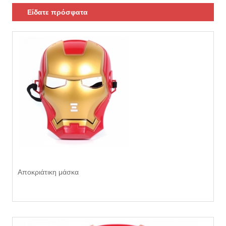
Είδατε πρόσφατα
Αποκριάτικη μάσκα